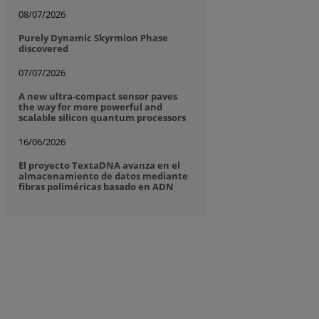
08/07/2026
Purely Dynamic Skyrmion Phase
discovered
07/07/2026
A new ultra-compact sensor paves
the way for more powerful and
scalable silicon quantum processors
16/06/2026
El proyecto TextaDNA avanza en el
almacenamiento de datos mediante
fibras poliméricas basado en ADN