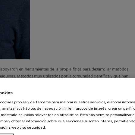
 apoyaron en herramientas de la propia física para desarrollar métodos
máquinas. Métodos muy utilizados por la comunidad científica y que han
 variados. Destaca en especial la amplitud de los campos en los que se
 permitido realizar estudios y simulaciones impensables hace apenas
ookies
cookies propias y de terceros para mejorar nuestros servicios, elaborar inform
ara proporcionar un “imitador” del modelo físico en cuestión. Esto puede
, analizar sus hábitos de navegación, inferir grupos de interés, crear un perfil 
acionales necesarios, permitiendo así sondear sistemas más grandes con
 mostrarle anuncios relevantes en otros sitios. Esto nos permite personalizar 
mos y obtener información sobre qué secciones suscitan interés, permitién
 el éxito de estos métodos es la predicción de nuevos materiales
 página web y su seguridad.