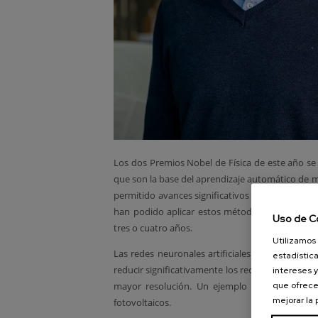
Los dos Premios Nobel de Física de este año se
que son la base del aprendizaje automático de 
permitido avances significativos en campos muy
han podido aplicar estos métodos. Además, han
Uso de C
tres o cuatro años.
Utilizamos 
Las redes neuronales artificiales se utilizan p
estadística
reducir significativamente los recursos comput
intereses y
que ofrece
mayor resolución.
Un ejemplo que demuestran
mejorar la
fotovoltaicos.