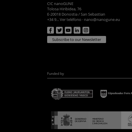
CIC nanoGUNE
Tolosa Hiribidea, 76
E-20018 Donostia / San Sebastian
+34 9... Ver teléfono
·
nano@nanogune.eu
Subscribe to our Newsletter
Funded by