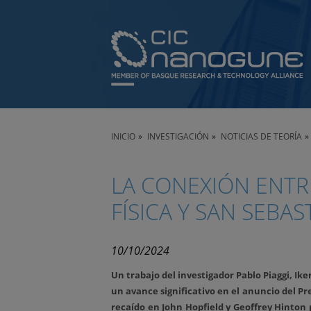
INICIO
INVESTIGACIÓN
NOTICIAS DE TEORÍA
LA CONEXIÓN ENTR
FÍSICA Y SAN SEBAS
10/10/2024
Un trabajo del investigador Pablo Piaggi, I
un avance significativo en el anuncio del Pr
recaído en John Hopfield y Geoffrey Hinton po