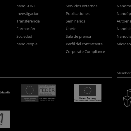
nanoGUNE
Servicios externos
Nanoma
Investigación
Publicaciones
Nanoóp
Transferencia
Seminarios
Autoen
Formación
Únete
Nanobio
Sociedad
Sala de prensa
Nanodis
nanoPeople
Perfil del contratante
Microsc
Corporate Compliance
Member 