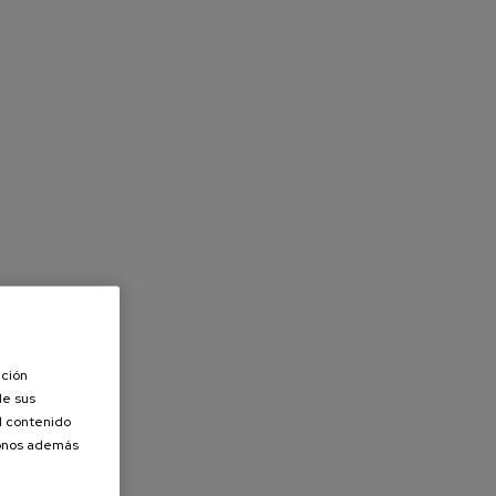
ación
de sus
el contenido
donos además