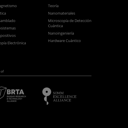
gnetismo
Teoría
tica
Nanomateriales
samblado
Microscopía de Detección
Cuántica
sistemas
Nanoingeniería
positivos
Hardware Cuántico
opía Electrónica
of