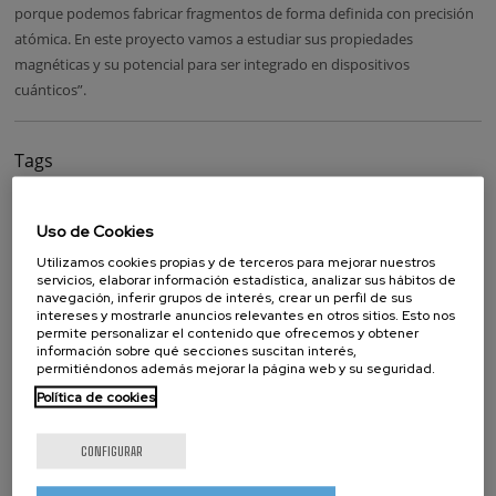
porque podemos fabricar fragmentos de forma definida con precisión
atómica. En este proyecto vamos a estudiar sus propiedades
magnéticas y su potencial para ser integrado en dispositivos
cuánticos”.
Tags
José Ignacio Pascual
Electronic transport
Uso de Cookies
Magnetism and superconductivity
Utilizamos cookies propias y de terceros para mejorar nuestros
servicios, elaborar información estadística, analizar sus hábitos de
navegación, inferir grupos de interés, crear un perfil de sus
intereses y mostrarle anuncios relevantes en otros sitios. Esto nos
whatsapp
facebook
twitter
linkedin
print
permite personalizar el contenido que ofrecemos y obtener
NOTICIAS RELACIONADAS
información sobre qué secciones suscitan interés,
permitiéndonos además mejorar la página web y su seguridad.
Política de cookies
17/07/2026
La comunidad IKUR se reúne en CIC nanoGUNE
CONFIGURAR
14/07/2026