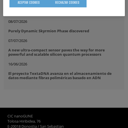
ACEPTAR COOKIES
RECHAZAR COOKIES
CIC nanoGUNE renueva por tercera vez consecutiva la
distinción Unidad de Excelencia María de Maeztu
08/07/2026
Purely Dynamic Skyrmion Phase discovered
07/07/2026
A new ultra-compact sensor paves the way for more
powerful and scalable silicon quantum processors
16/06/2026
El proyecto TextaDNA avanza en el almacenamiento de
datos mediante fibras poliméricas basado en ADN
CIC nanoGUNE
Tolosa Hiribidea, 76
E-20018 Donostia / San Sebastian