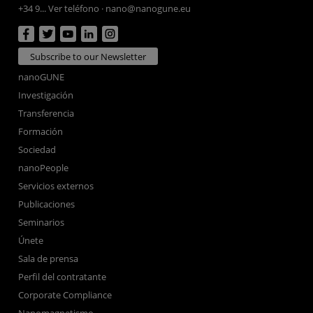
+34 9... Ver teléfono
·
nano@nanogune.eu
Subscribe to our Newsletter
nanoGUNE
Investigación
Transferencia
Formación
Sociedad
nanoPeople
Servicios externos
Publicaciones
Seminarios
Únete
Sala de prensa
Perfil del contratante
Corporate Compliance
Nanomagnetismo