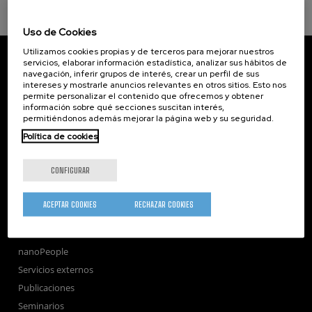
Uso de Cookies
Utilizamos cookies propias y de terceros para mejorar nuestros
CIC nanoGUNE
servicios, elaborar información estadística, analizar sus hábitos de
Tolosa Hiribidea, 76
navegación, inferir grupos de interés, crear un perfil de sus
E-20018 Donostia / San Sebastian
intereses y mostrarle anuncios relevantes en otros sitios. Esto nos
+34 9... Ver teléfono
·
nano@nanogune.eu
permite personalizar el contenido que ofrecemos y obtener
información sobre qué secciones suscitan interés,
permitiéndonos además mejorar la página web y su seguridad.
Política de cookies
Subscribe to our Newsletter
nanoGUNE
CONFIGURAR
Investigación
Transferencia
ACEPTAR COOKIES
RECHAZAR COOKIES
Formación
Sociedad
nanoPeople
Servicios externos
Publicaciones
Seminarios