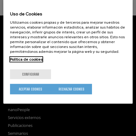
Uso de Cookies
Utilizamos cookies propias y de terceros para mejorar nuestros
CIC nanoGUNE
servicios, elaborar información estadística, analizar sus hábitos de
Tolosa Hiribidea, 76
navegación, inferir grupos de interés, crear un perfil de sus
E-20018 Donostia / San Sebastian
intereses y mostrarle anuncios relevantes en otros sitios. Esto nos
+34 9... Ver teléfono
·
nano@nanogune.eu
permite personalizar el contenido que ofrecemos y obtener
información sobre qué secciones suscitan interés,
permitiéndonos además mejorar la página web y su seguridad.
Política de cookies
Subscribe to our Newsletter
nanoGUNE
CONFIGURAR
Investigación
Transferencia
ACEPTAR COOKIES
RECHAZAR COOKIES
Formación
Sociedad
nanoPeople
Servicios externos
Publicaciones
Seminarios