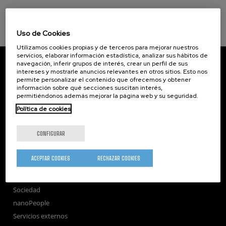
Uso de Cookies
Utilizamos cookies propias y de terceros para mejorar nuestros
servicios, elaborar información estadística, analizar sus hábitos de
CIC nanoGUNE
navegación, inferir grupos de interés, crear un perfil de sus
Tolosa Hiribidea, 76
intereses y mostrarle anuncios relevantes en otros sitios. Esto nos
E-20018 Donostia / San Sebastian
permite personalizar el contenido que ofrecemos y obtener
información sobre qué secciones suscitan interés,
+34 9... Ver teléfono
·
nano@nanogune.eu
permitiéndonos además mejorar la página web y su seguridad.
Política de cookies
Subscribe to our Newsletter
CONFIGURAR
nanoGUNE
Investigación
ACEPTAR COOKIES
RECHAZAR COOKIES
Transferencia
Formación
Sociedad
nanoPeople
Servicios externos