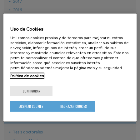
2017
2016
2015
2014
Uso de Cookies
2013
Utilizamos cookies propias y de terceros para mejorar nuestros
servicios, elaborar información estadística, analizar sus hábitos de
2012
navegación, inferir grupos de interés, crear un perfil de sus
2011
intereses y mostrarle anuncios relevantes en otros sitios. Esto nos
permite personalizar el contenido que ofrecemos y obtener
2010
información sobre qué secciones suscitan interés,
permitiéndonos además mejorar la página web y su seguridad.
2009
Política de cookies
2008
2007
CONFIGURAR
ACEPTAR COOKIES
RECHAZAR COOKIES
TESIS
Tesis doctorales