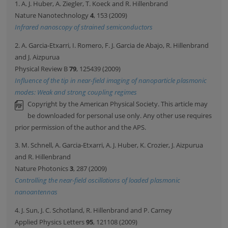
1. A. J. Huber, A. Ziegler, T. Koeck and R. Hillenbrand
Nature Nanotechnology
4
, 153 (2009)
Infrared nanoscopy of strained semiconductors
2. A. Garcia-Etxarri, I. Romero, F. J. Garcia de Abajo, R. Hillenbrand
and J. Aizpurua
Physical Review B
79
, 125439 (2009)
Influence of the tip in near-field imaging of nanoparticle plasmonic
modes: Weak and strong coupling regimes
Copyright by the American Physical Society. This article may
be downloaded for personal use only. Any other use requires
prior permission of the author and the APS.
3. M. Schnell, A. Garcia-Etxarri, A. J. Huber, K. Crozier, J. Aizpurua
and R. Hillenbrand
Nature Photonics
3
, 287 (2009)
Controlling the near-field oscillations of loaded plasmonic
nanoantennas
4. J. Sun, J. C. Schotland, R. Hillenbrand and P. Carney
Applied Physics Letters
95
, 121108 (2009)