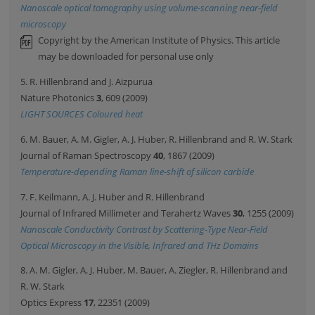
Nanoscale optical tomography using volume-scanning near-field
microscopy
Copyright by the American Institute of Physics. This article
may be downloaded for personal use only
5. R. Hillenbrand and J. Aizpurua
Nature Photonics
3
, 609 (2009)
LIGHT SOURCES Coloured heat
6. M. Bauer, A. M. Gigler, A. J. Huber, R. Hillenbrand and R. W. Stark
Journal of Raman Spectroscopy
40
, 1867 (2009)
Temperature-depending Raman line-shift of silicon carbide
7. F. Keilmann, A. J. Huber and R. Hillenbrand
Journal of Infrared Millimeter and Terahertz Waves
30
, 1255 (2009)
Nanoscale Conductivity Contrast by Scattering-Type Near-Field
Optical Microscopy in the Visible, Infrared and THz Domains
8. A. M. Gigler, A. J. Huber, M. Bauer, A. Ziegler, R. Hillenbrand and
R. W. Stark
Optics Express
17
, 22351 (2009)