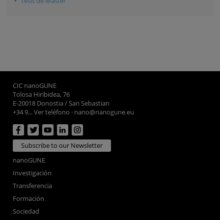
Tesis de Máster
CIC nanoGUNE
Tolosa Hiribidea, 76
E-20018 Donostia / San Sebastian
+34 9... Ver teléfono
·
nano@nanogune.eu
Subscribe to our Newsletter
nanoGUNE
Investigación
Transferencia
Formación
Sociedad