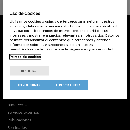
Uso de Cookies
Utilizamos cookies propias y de terceros para mejorar nuestros
CIC nanoGUNE
servicios, elaborar información estadística, analizar sus hábitos de
Tolosa Hiribidea, 76
navegación, inferir grupos de interés, crear un perfil de sus
E-20018 Donostia / San Sebastian
intereses y mostrarle anuncios relevantes en otros sitios. Esto nos
+34 9... Ver teléfono
·
nano@nanogune.eu
permite personalizar el contenido que ofrecemos y obtener
información sobre qué secciones suscitan interés,
permitiéndonos además mejorar la página web y su seguridad.
Política de cookies
Subscribe to our Newsletter
nanoGUNE
CONFIGURAR
Investigación
Transferencia
ACEPTAR COOKIES
RECHAZAR COOKIES
Formación
Sociedad
nanoPeople
Servicios externos
Publicaciones
Seminarios