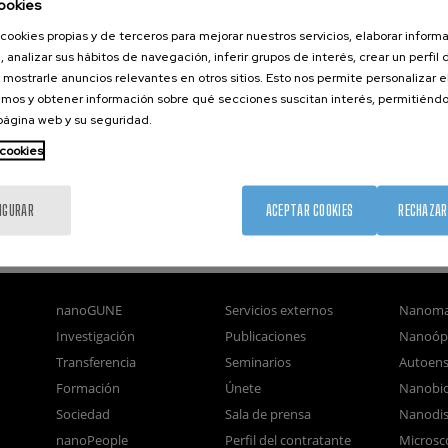
ookies
cookies propias y de terceros para mejorar nuestros servicios, elaborar inform
, analizar sus hábitos de navegación, inferir grupos de interés, crear un perfil 
 mostrarle anuncios relevantes en otros sitios. Esto nos permite personalizar 
mos y obtener información sobre qué secciones suscitan interés, permitién
 página web y su seguridad.
 cookies
IGURAR
ACEPTAR COOKIES
RECHAZAR
nanoGUNE
Servicios externos
Nanoma
Investigación
Publicaciones
Nanoóp
Transferencia
Seminarios
Autoen
Formación
Únete
Nanobio
Sociedad
Sala de prensa
Nanodis
nanoPeople
Perfil del contratante
Microsc