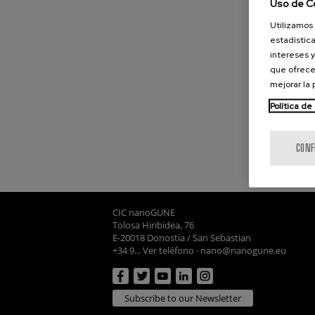
Uso de C
Utilizamos 
estadística
intereses y
que ofrece
mejorar la
Política de
CONF
CIC nanoGUNE
Tolosa Hiribidea, 76
E-20018 Donostia / San Sebastian
+34 9... Ver teléfono
·
nano@nanogune.eu
Subscribe to our Newsletter