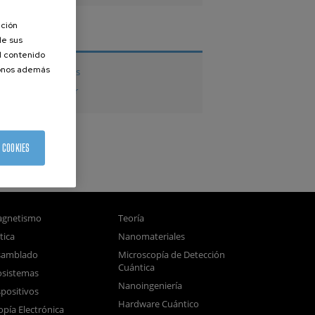
ación
TESIS
de sus
el contenido
donos además
Tesis doctorales
Tesis de Máster
 COOKIES
gnetismo
Teoría
tica
Nanomateriales
samblado
Microscopía de Detección
Cuántica
sistemas
Nanoingeniería
positivos
Hardware Cuántico
opía Electrónica