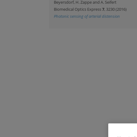
Beyersdorf, H. Zappe and A. Seifert
Biomedical Optics Express
7
, 3230 (2016)
Photonic sensing of arterial distension