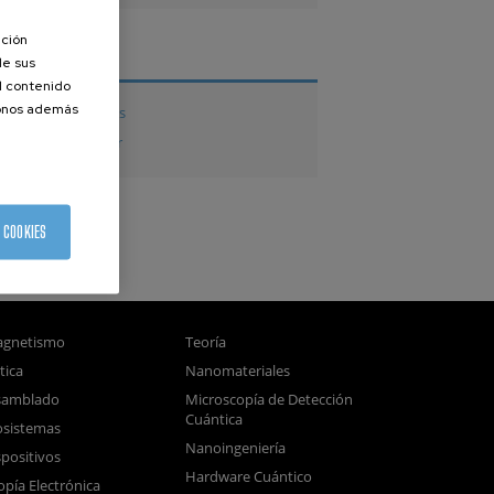
ación
TESIS
de sus
el contenido
donos además
Tesis doctorales
Tesis de Máster
 COOKIES
gnetismo
Teoría
tica
Nanomateriales
samblado
Microscopía de Detección
Cuántica
sistemas
Nanoingeniería
positivos
Hardware Cuántico
opía Electrónica