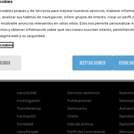
ookies
cookies propias y de terceros para mejorar nuestros servicios, elaborar inform
, analizar sus hábitos de navegación, inferir grupos de interés, crear un perfil 
 mostrarle anuncios relevantes en otros sitios. Esto nos permite personalizar 
mos y obtener información sobre qué secciones suscitan interés, permitién
 página web y su seguridad.
 cookies
IGURAR
ACEPTAR COOKIES
RECHAZAR
nanoGUNE
Servicios externos
Nanoma
Investigación
Publicaciones
Nanoóp
Transferencia
Seminarios
Autoen
Formación
Únete
Nanobio
Sociedad
Sala de prensa
Nanodis
nanoPeople
Perfil del contratante
Microsc