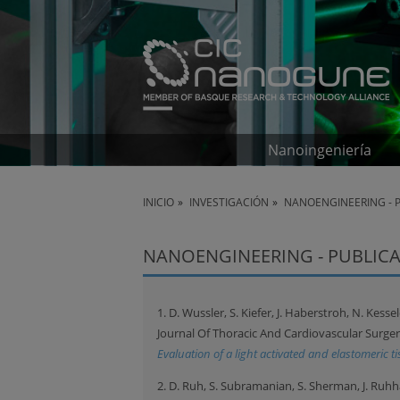
Nanoingeniería
INICIO
INVESTIGACIÓN
NANOENGINEERING - 
NANOENGINEERING - PUBLICA
1. D. Wussler, S. Kiefer, J. Haberstroh, N. Kessel
Journal Of Thoracic And Cardiovascular Surge
Evaluation of a light activated and elastomeric t
2. D. Ruh, S. Subramanian, S. Sherman, J. Ruh