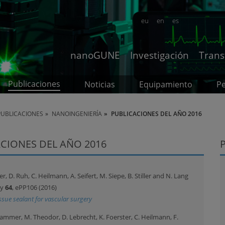
eu
en
es
nanoGUNE
Investigación
Trans
Publicaciones
Noticias
Equipamiento
P
PUBLICACIONES
NANOINGENIERÍA
PUBLICACIONES DEL AÑO 2016
CIONES DEL AÑO 2016
er, D. Ruh, C. Heilmann, A. Seifert, M. Siepe, B. Stiller and N. Lang
ry
64
, ePP106 (2016)
issue sealant for vascular surgery
hammer, M. Theodor, D. Lebrecht, K. Foerster, C. Heilmann, F.