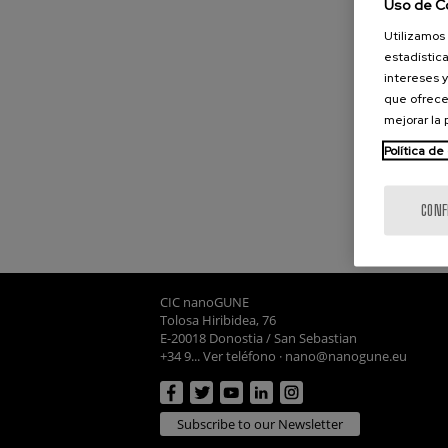
Uso de C
Utilizamos 
estadística
intereses y
que ofrece
mejorar la
Política de
CONF
CIC nanoGUNE
Tolosa Hiribidea, 76
E-20018 Donostia / San Sebastian
+34 9... Ver teléfono
·
nano@nanogune.eu
Subscribe to our Newsletter