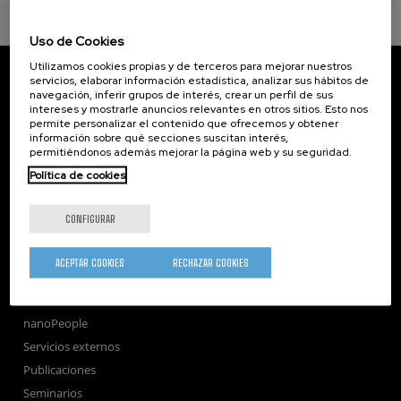
Uso de Cookies
Utilizamos cookies propias y de terceros para mejorar nuestros
CIC nanoGUNE
servicios, elaborar información estadística, analizar sus hábitos de
Tolosa Hiribidea, 76
navegación, inferir grupos de interés, crear un perfil de sus
E-20018 Donostia / San Sebastian
intereses y mostrarle anuncios relevantes en otros sitios. Esto nos
+34 9... Ver teléfono
·
nano@nanogune.eu
permite personalizar el contenido que ofrecemos y obtener
información sobre qué secciones suscitan interés,
permitiéndonos además mejorar la página web y su seguridad.
Política de cookies
Subscribe to our Newsletter
nanoGUNE
CONFIGURAR
Investigación
Transferencia
ACEPTAR COOKIES
RECHAZAR COOKIES
Formación
Sociedad
nanoPeople
Servicios externos
Publicaciones
Seminarios