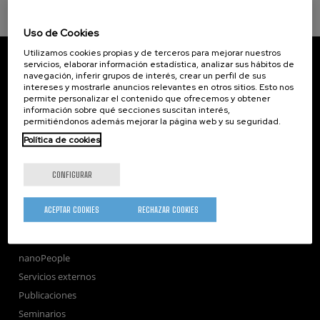
Uso de Cookies
Utilizamos cookies propias y de terceros para mejorar nuestros
CIC nanoGUNE
servicios, elaborar información estadística, analizar sus hábitos de
Tolosa Hiribidea, 76
navegación, inferir grupos de interés, crear un perfil de sus
E-20018 Donostia / San Sebastian
intereses y mostrarle anuncios relevantes en otros sitios. Esto nos
+34 9... Ver teléfono
·
nano@nanogune.eu
permite personalizar el contenido que ofrecemos y obtener
información sobre qué secciones suscitan interés,
permitiéndonos además mejorar la página web y su seguridad.
Política de cookies
Subscribe to our Newsletter
nanoGUNE
CONFIGURAR
Investigación
Transferencia
ACEPTAR COOKIES
RECHAZAR COOKIES
Formación
Sociedad
nanoPeople
Servicios externos
Publicaciones
Seminarios