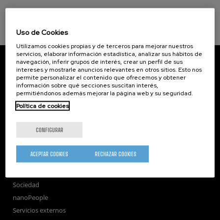
Uso de Cookies
Utilizamos cookies propias y de terceros para mejorar nuestros
servicios, elaborar información estadística, analizar sus hábitos de
CIC nanoGUNE
navegación, inferir grupos de interés, crear un perfil de sus
Tolosa Hiribidea, 76
intereses y mostrarle anuncios relevantes en otros sitios. Esto nos
E-20018 Donostia / San Sebastian
permite personalizar el contenido que ofrecemos y obtener
información sobre qué secciones suscitan interés,
+34 9... Ver teléfono
·
nano@nanogune.eu
permitiéndonos además mejorar la página web y su seguridad.
Política de cookies
Subscribe to our Newsletter
CONFIGURAR
nanoGUNE
Investigación
ACEPTAR COOKIES
RECHAZAR COOKIES
Transferencia
Formación
Sociedad
nanoPeople
Servicios externos