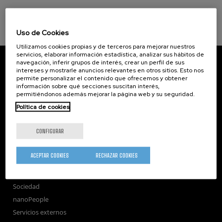
Uso de Cookies
Utilizamos cookies propias y de terceros para mejorar nuestros
servicios, elaborar información estadística, analizar sus hábitos de
CIC nanoGUNE
navegación, inferir grupos de interés, crear un perfil de sus
Tolosa Hiribidea, 76
intereses y mostrarle anuncios relevantes en otros sitios. Esto nos
E-20018 Donostia / San Sebastian
permite personalizar el contenido que ofrecemos y obtener
información sobre qué secciones suscitan interés,
+34 9... Ver teléfono
·
nano@nanogune.eu
permitiéndonos además mejorar la página web y su seguridad.
Política de cookies
Subscribe to our Newsletter
CONFIGURAR
nanoGUNE
Investigación
ACEPTAR COOKIES
RECHAZAR COOKIES
Transferencia
Formación
Sociedad
nanoPeople
Servicios externos