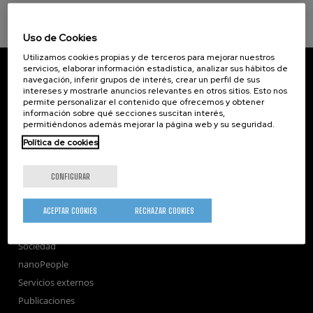
Uso de Cookies
Utilizamos cookies propias y de terceros para mejorar nuestros
CIC nanoGUNE
servicios, elaborar información estadística, analizar sus hábitos de
navegación, inferir grupos de interés, crear un perfil de sus
Tolosa Hiribidea, 76
intereses y mostrarle anuncios relevantes en otros sitios. Esto nos
E-20018 Donostia / San Sebastian
permite personalizar el contenido que ofrecemos y obtener
+34 9... Ver teléfono
·
nano@nanogune.eu
información sobre qué secciones suscitan interés,
permitiéndonos además mejorar la página web y su seguridad.
Política de cookies
Subscribe to our Newsletter
nanoGUNE
CONFIGURAR
Investigación
Transferencia
ACEPTAR COOKIES
RECHAZAR COOKIES
Formación
Sociedad
nanoPeople
Servicios externos
Publicaciones