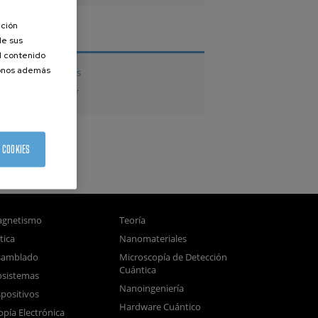
ación
TESIS
de sus
el contenido
donos además
Tesis doctorales
Tesis de Máster
 COOKIES
gnetismo
Teoría
tica
Nanomateriales
samblado
Microscopía de Detección
Cuántica
sistemas
Nanoingeniería
positivos
Hardware Cuántico
opía Electrónica