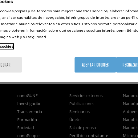
ookies
cookies propias y de terceros para mejorar nuestros servicios, elaborar inform
, analizar sus hábitos de navegación, inferir grupos de interés, crear un perfil 
 mostrarle anuncios relevantes en otros sitios. Esto nos permite personalizar 
mos y obtener información sobre qué secciones suscitan interés, permitién
 página web y su seguridad.
 cookies
IGURAR
ACEPTAR COOKIES
RECHAZAR
nanoGUNE
Servicios externos
Nanoma
Investigación
Publicaciones
Nanoóp
Transferencia
Seminarios
Autoen
Formación
Únete
Nanobio
Sociedad
Sala de prensa
Nanodis
nanoPeople
Perfil del contratante
Microsc