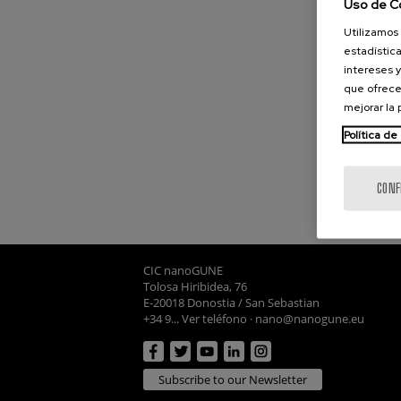
Uso de C
Utilizamos 
estadística
intereses y
que ofrece
mejorar la
Política de
CONF
CIC nanoGUNE
Tolosa Hiribidea, 76
E-20018 Donostia / San Sebastian
+34 9... Ver teléfono
·
nano@nanogune.eu
Subscribe to our Newsletter