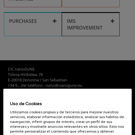
Researchers
Cleanroom
IT Services
Corporate media
Facilities use
Recruitment
PURCHASES
IMS
IMPROVEMENT
Library
Purchases
Training
IMS improvement
Travel and
reimbursements
CIC nanoGUNE
Tolosa Hiribidea, 76
E-20018 Donostia / San Sebastian
+34 9... Ver teléfono
·
nano@nanogune.eu
Uso de Cookies
Subscribe to our Newsletter
Utilizamos cookies propias y de terceros para mejorar nuestros
nanoGUNE
servicios, elaborar información estadística, analizar sus hábitos de
navegación, inferir grupos de interés, crear un perfil de sus
Investigación
intereses y mostrarle anuncios relevantes en otros sitios. Esto nos
Transferencia
permite personalizar el contenido que ofrecemos y obtener