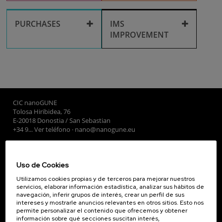
Corporate media
Facilities use
Recruitment
PURCHASES
IMS
IMPROVEMENT
Library
Purchases
Training
IMS improvement
Travel and
reimbursements
CIC nanoGUNE
Tolosa Hiribidea, 76
E-20018 Donostia / San Sebastian
+34 9... Ver teléfono
·
nano@nanogune.eu
Subscribe to our Newsletter
Uso de Cookies
nanoGUNE
Utilizamos cookies propias y de terceros para mejorar nuestros
servicios, elaborar información estadística, analizar sus hábitos de
Investigación
navegación, inferir grupos de interés, crear un perfil de sus
intereses y mostrarle anuncios relevantes en otros sitios. Esto nos
Transferencia
permite personalizar el contenido que ofrecemos y obtener
Formación
información sobre qué secciones suscitan interés,