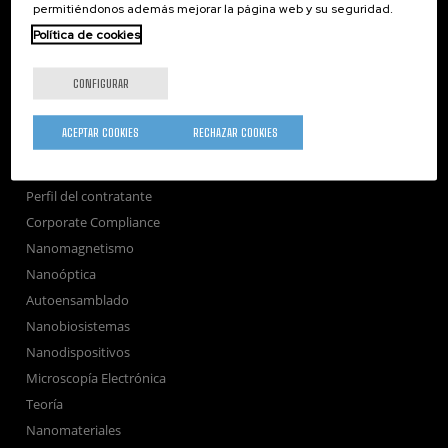
permitiéndonos además mejorar la página web y su seguridad.
Sociedad
Política de cookies
nanoPeople
Servicios externos
CONFIGURAR
Publicaciones
Seminarios
ACEPTAR COOKIES
RECHAZAR COOKIES
Únete
Sala de prensa
Perfil del contratante
Corporate Compliance
Nanomagnetismo
Nanoóptica
Autoensamblado
Nanobiosistemas
Nanodispositivos
Microscopía Electrónica
Teoría
Nanomateriales