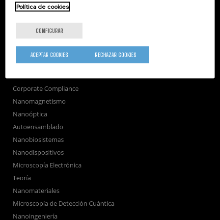
Política de cookies
Servicios externos
Publicaciones
CONFIGURAR
Seminarios
Únete
ACEPTAR COOKIES
RECHAZAR COOKIES
Sala de prensa
Perfil del contratante
Corporate Compliance
Nanomagnetismo
Nanoóptica
Autoensamblado
Nanobiosistemas
Nanodispositivos
Microscopía Electrónica
Teoría
Nanomateriales
Microscopía de Detección Cuántica
Nanoingeniería