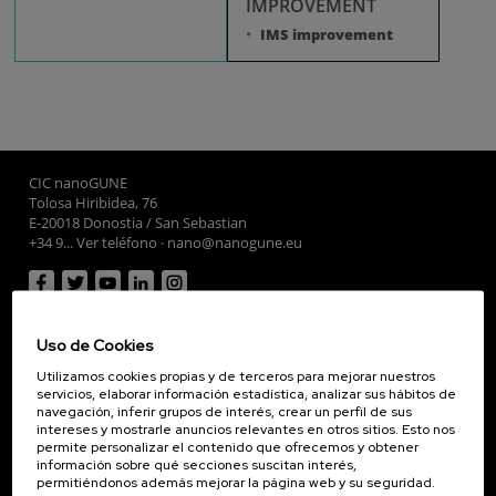
IMPROVEMENT
Library
Purchases
Training
IMS improvement
Travel and
reimbursements
CIC nanoGUNE
Tolosa Hiribidea, 76
E-20018 Donostia / San Sebastian
+34 9... Ver teléfono
·
nano@nanogune.eu
Subscribe to our Newsletter
Uso de Cookies
nanoGUNE
Utilizamos cookies propias y de terceros para mejorar nuestros
Investigación
servicios, elaborar información estadística, analizar sus hábitos de
Transferencia
navegación, inferir grupos de interés, crear un perfil de sus
intereses y mostrarle anuncios relevantes en otros sitios. Esto nos
Formación
permite personalizar el contenido que ofrecemos y obtener
Sociedad
información sobre qué secciones suscitan interés,
permitiéndonos además mejorar la página web y su seguridad.
nanoPeople