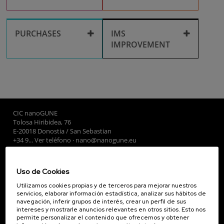
Researchers
Cleanroom
IT Services
Corporate media
Facilities use
Recruitment
PURCHASES
IMS
IMPROVEMENT
Library
Purchases
Training
IMS improvement
Travel and
reimbursements
CIC nanoGUNE
Tolosa Hiribidea, 76
E-20018 Donostia / San Sebastian
+34 9... Ver teléfono
·
nano@nanogune.eu
Uso de Cookies
Subscribe to our Newsletter
Utilizamos cookies propias y de terceros para mejorar nuestros
nanoGUNE
servicios, elaborar información estadística, analizar sus hábitos de
navegación, inferir grupos de interés, crear un perfil de sus
Investigación
intereses y mostrarle anuncios relevantes en otros sitios. Esto nos
Transferencia
permite personalizar el contenido que ofrecemos y obtener