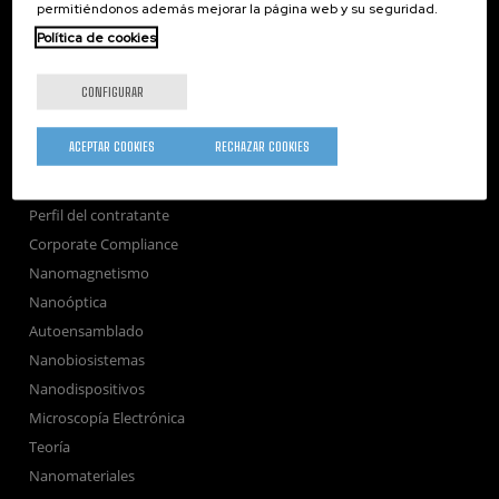
permitiéndonos además mejorar la página web y su seguridad.
Sociedad
Política de cookies
nanoPeople
Servicios externos
CONFIGURAR
Publicaciones
Seminarios
ACEPTAR COOKIES
RECHAZAR COOKIES
Únete
Sala de prensa
Perfil del contratante
Corporate Compliance
Nanomagnetismo
Nanoóptica
Autoensamblado
Nanobiosistemas
Nanodispositivos
Microscopía Electrónica
Teoría
Nanomateriales