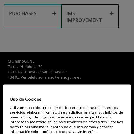
Corporate media
Facilities use
Recruitment
PURCHASES
IMS
IMPROVEMENT
Library
Purchases
Training
IMS improvement
Travel and
reimbursements
CIC nanoGUNE
Tolosa Hiribidea, 76
E-20018 Donostia / San Sebastian
+34 9... Ver teléfono
·
nano@nanogune.eu
Subscribe to our Newsletter
Uso de Cookies
nanoGUNE
Utilizamos cookies propias y de terceros para mejorar nuestros
servicios, elaborar información estadística, analizar sus hábitos de
Investigación
navegación, inferir grupos de interés, crear un perfil de sus
Transferencia
intereses y mostrarle anuncios relevantes en otros sitios. Esto nos
permite personalizar el contenido que ofrecemos y obtener
Formación
información sobre qué secciones suscitan interés,